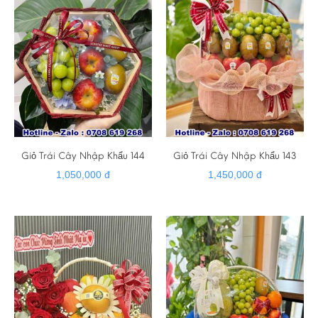
Giỏ Trái Cây Nhập Khẩu 144
Giỏ Trái Cây Nhập Khẩu 143
1,050,000 đ
1,450,000 đ