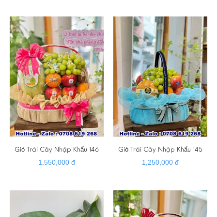
Giỏ Trái Cây Nhập Khẩu 146
Giỏ Trái Cây Nhập Khẩu 145
1,550,000 đ
1,250,000 đ