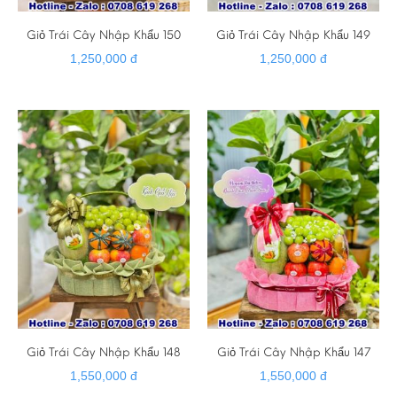
Giỏ Trái Cây Nhập Khẩu 150
Giỏ Trái Cây Nhập Khẩu 149
1,250,000 đ
1,250,000 đ
Giỏ Trái Cây Nhập Khẩu 148
Giỏ Trái Cây Nhập Khẩu 147
1,550,000 đ
1,550,000 đ