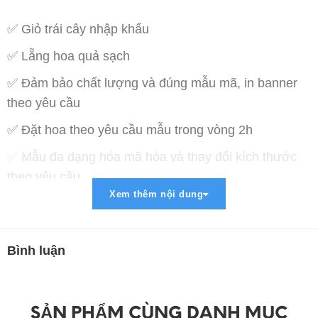
✅ Giỏ trái cây nhập khẩu
✅ Lẵng hoa quả sạch
✅ Đảm bảo chất lượng và đúng mẫu mã, in banner
theo yêu cầu
✅ Đặt hoa theo yêu cầu mẫu trong vòng 2h
✅ Mẫu đa dạng hóa mã hóa và thay đổi kích thước
theo yêu cầu
Xem thêm nội dung
✅ Miễn phí vận chuyển trong bán kính 5km
✅ Thanh toán lợi ích : COD , Chuyển khoản , Paypal
, Momo
Bình luận
➡ Liên Hệ Đặt Hàng :
➖➖➖➖➖➖➖➖➖➖➖➖➖➖➖➖
SẢN PHẨM CÙNG DANH MỤC