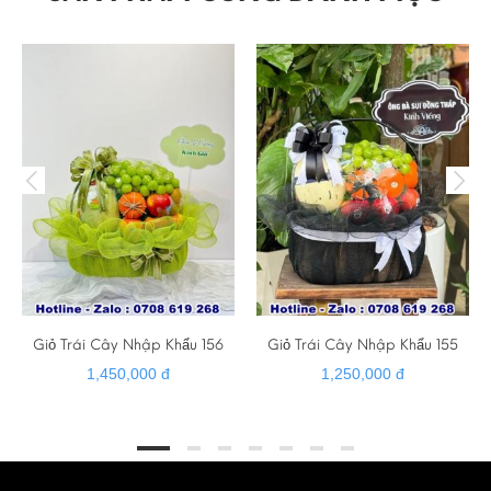
☎ HOTLINE - ZALO - VIBER : 0379 579 486
➡️ Facebook :
bánh kem hiện đại
➡️ Website :
banhkemngonnhat.com
➡️ Gmail :
banhkemhiendai@gmail.com
➡️ Giao hàng tận nơi
➡️ Cảm ơn quý khách đã luôn tin tưởng và hỗ trợ ❤️
Giỏ Trái Cây Nhập Khẩu 156
Giỏ Trái Cây Nhập Khẩu 155
1,450,000 đ
1,250,000 đ