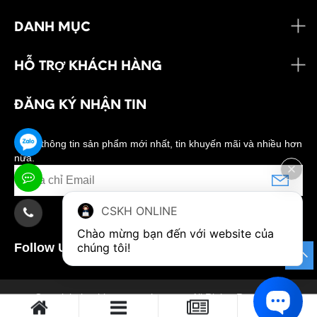
DANH MỤC
HỖ TRỢ KHÁCH HÀNG
ĐĂNG KÝ NHẬN TIN
Nhận thông tin sản phẩm mới nhất, tin khuyến mãi và nhiều hơn
nữa.
CSKH ONLINE
Chào mừng bạn đến với website của 
chúng tôi!
Follow Us:
0
Copyright banhkemngonnhat.com. All Rights Reserved.