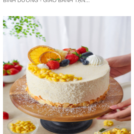
BÌNH DƯƠNG - GIAO BÁNH TẬN...