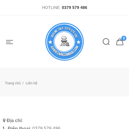
HOTLINE:
0379 579 486
0
Trang chủ
Liên hệ
Địa chỉ
:
Điện thoại
:
0379 579 486