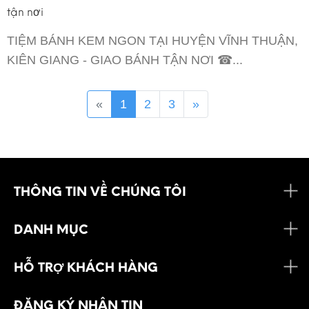
tận nơi
TIỆM BÁNH KEM NGON TẠI HUYỆN VĨNH THUẬN,
KIÊN GIANG - GIAO BÁNH TẬN NƠI ☎...
«
1
2
3
»
THÔNG TIN VỀ CHÚNG TÔI
DANH MỤC
HỖ TRỢ KHÁCH HÀNG
ĐĂNG KÝ NHẬN TIN