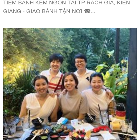
TIỆM BÁNH KEM NGON TẠI TP RẠCH GIÁ, KIÊN
GIANG - GIAO BÁNH TẬN NƠI ☎...