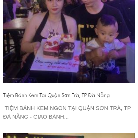
Tiệm Bánh Kem Tại Quận Sơn Trà, TP Đà Nẵng
TIỆM BÁNH KEM NGON TẠI QUẬN SƠN TRÀ, TP
ĐÀ NẴNG - GIAO BÁNH...