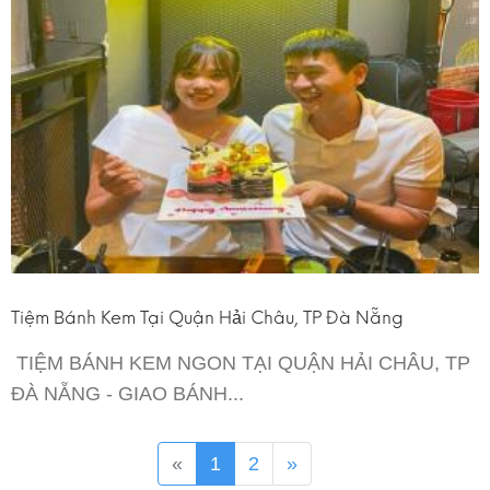
Tiệm Bánh Kem Tại Quận Hải Châu, TP Đà Nẵng
TIỆM BÁNH KEM NGON TẠI QUẬN HẢI CHÂU, TP
ĐÀ NẴNG - GIAO BÁNH...
«
1
2
»