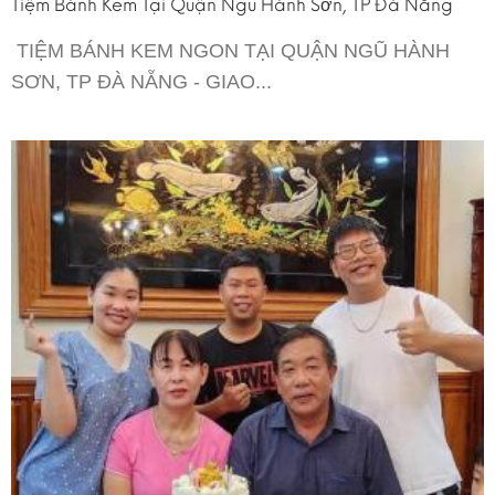
Tiệm Bánh Kem Tại Quận Ngũ Hành Sơn, TP Đà Nẵng
TIỆM BÁNH KEM NGON TẠI QUẬN NGŨ HÀNH
SƠN, TP ĐÀ NẴNG - GIAO...