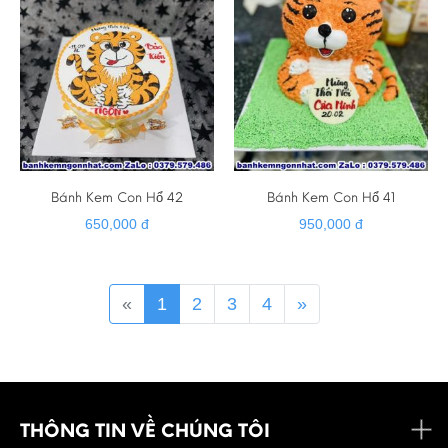
Bánh Kem Con Hổ 42
Bánh Kem Con Hổ 41
650,000 đ
950,000 đ
«
1
2
3
4
»
THÔNG TIN VỀ CHÚNG TÔI