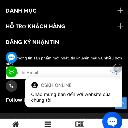
DANH MỤC
HỖ TRỢ KHÁCH HÀNG
ĐĂNG KÝ NHẬN TIN
Nhận thông tin sản phẩm mới nhất, tin khuyến mãi và nhiều hơn
nữa.
CSKH ONLINE
Chào mừng bạn đến với website của 
chúng tôi!
Follow Us:
0
Copyright banhkemngonnhat.com. All Rights Reserved.