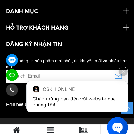
DANH MỤC
HỖ TRỢ KHÁCH HÀNG
ĐĂNG KÝ NHẬN TIN
Nhận thông tin sản phẩm mới nhất, tin khuyến mãi và nhiều hơn
nữa.
CSKH ONLINE
Chào mừng bạn đến với website của 
chúng tôi!
Follow Us:
0
Copyright banhkemngonnhat.com. All Rights Reserved.