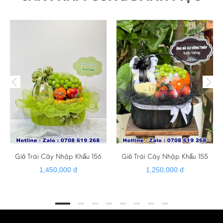
☎ HOTLINE - ZALO - VIBER : 0379 579 486
➡️ Facebook :
bánh kem hiện đại
➡️ Website :
banhkemngonnhat.com
➡️ Gmail :
banhkemhiendai@gmail.com
➡️ Giao hàng tận nơi
➡️ Cảm ơn quý khách đã luôn tin tưởng và hỗ trợ ❤️
Giỏ Trái Cây Nhập Khẩu 156
Giỏ Trái Cây Nhập Khẩu 155
1,450,000 đ
1,250,000 đ