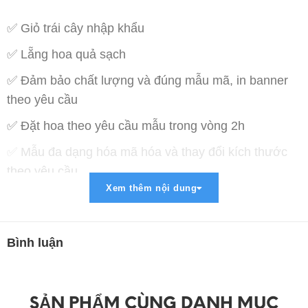
✅ Giỏ trái cây nhập khẩu
✅ Lẵng hoa quả sạch
✅ Đảm bảo chất lượng và đúng mẫu mã, in banner
theo yêu cầu
✅ Đặt hoa theo yêu cầu mẫu trong vòng 2h
✅ Mẫu đa dạng hóa mã hóa và thay đổi kích thước
theo yêu cầu
Xem thêm nội dung
✅ Miễn phí vận chuyển trong bán kính 5km
✅ Thanh toán lợi ích : COD , Chuyển khoản , Paypal
, Momo
Bình luận
➡ Liên Hệ Đặt Hàng :
➖➖➖➖➖➖➖➖➖➖➖➖➖➖➖➖
SẢN PHẨM CÙNG DANH MỤC