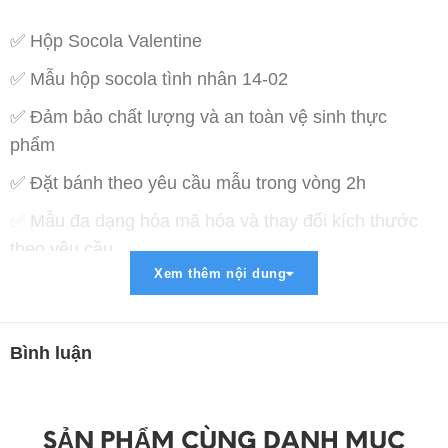
✅ Hộp Socola Valentine
✅ Mẫu hộp socola tình nhân 14-02
✅ Đảm bảo chất lượng và an toàn vệ sinh thực
phẩm
✅ Đặt bánh theo yêu cầu mẫu trong vòng 2h
✅ Mẫu đa dạng hóa mã hóa và thay đổi kích thước
theo yêu cầu
Xem thêm nội dung
✅ Miễn phí vận chuyển trong bán kính 5km
✅ Thanh toán lợi ích : COD , Chuyển khoản , Paypal
, Momo
Bình luận
➡ Liên Hệ Đặt Hàng :
➖➖➖➖➖➖➖➖➖➖➖➖➖➖➖➖
SẢN PHẨM CÙNG DANH MỤC