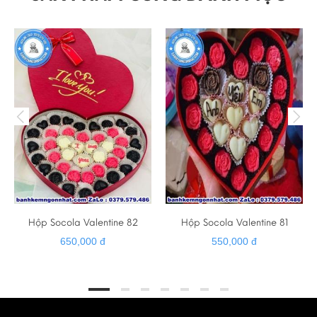
☎ HOTLINE - ZALO - VIBER : 0379 579 486
➡️ Website :
banhkemngonnhat.com
➡️ Gmail :
banhkemhiendai@gmail.com
➡️ Giao hàng tận nơi
➡️ Cảm ơn quý khách đã luôn tin tưởng và hỗ trợ ❤️
Hộp Socola Valentine 82
Hộp Socola Valentine 81
650,000 đ
550,000 đ