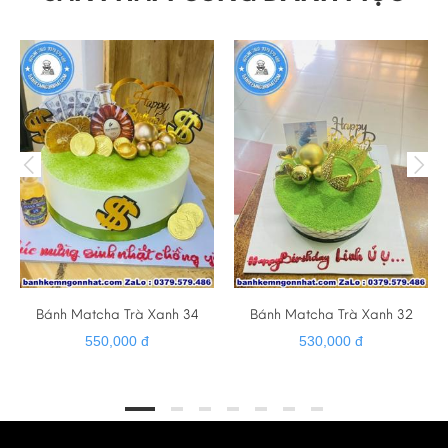
☎ HOTLINE - ZALO - VIBER : 0379 579 486
➡️ Website :
banhkemngonnhat.com
➡️ Gmail :
banhkemhiendai@gmail.com
➡️ Giao hàng tận nơi
➡️ Cảm ơn quý khách đã luôn tin tưởng và ủng hộ ❤️
Bánh Matcha Trà Xanh 34
Bánh Matcha Trà Xanh 32
550,000 đ
530,000 đ