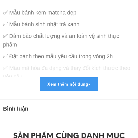
✅ Mẫu bánh kem matcha đẹp
✅ Mẫu bánh sinh nhật trà xanh
✅ Đảm bảo chất lượng và an toàn vệ sinh thực
phẩm
✅ Đặt bánh theo mẫu yêu cầu trong vòng 2h
✅ Mẫu mã hóa đa dạng và thay đổi kích thước theo
yêu cầu
Xem thêm nội dung
✅ Miễn phí vận chuyển trong bán kính 5km
✅ Thanh toán lợi ích : COD , Chuyển khoản , Paypal
, Momo
Bình luận
➡ Liên Hệ Đặt Hàng :
➖➖➖➖➖➖➖➖➖➖➖➖➖➖➖➖
SẢN PHẨM CÙNG DANH MỤC