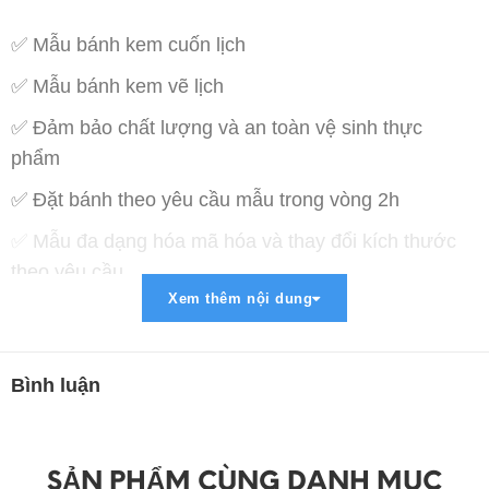
✅ Mẫu bánh kem cuốn lịch
✅ Mẫu bánh kem vẽ lịch
✅ Đảm bảo chất lượng và an toàn vệ sinh thực
phẩm
✅ Đặt bánh theo yêu cầu mẫu trong vòng 2h
✅ Mẫu đa dạng hóa mã hóa và thay đổi kích thước
theo yêu cầu
Xem thêm nội dung
✅ Miễn phí vận chuyển trong bán kính 5km
✅ Thanh toán lợi ích : COD , Chuyển khoản , Paypal
, Momo
Bình luận
➡ Liên Hệ Đặt Hàng :
➖➖➖➖➖➖➖➖➖➖➖➖➖➖➖➖
SẢN PHẨM CÙNG DANH MỤC