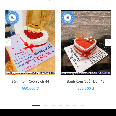
☎ HOTLINE - ZALO - VIBER : 0379 579 486
➡️ Website :
banhkemngonnhat.com
➡️ Gmail :
banhkemhiendai@gmail.com
➡️ Giao hàng tận nơi
➡️ Cảm ơn quý khách đã luôn tin tưởng và hỗ trợ ❤️
Bánh Kem Cuốn Lịch 44
Bánh Kem Cuốn Lịch 43
550,000 đ
550,000 đ