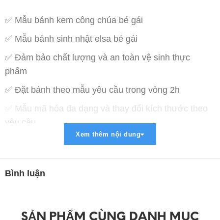
✅ Mẫu bánh kem công chúa bé gái
✅ Mẫu bánh sinh nhật elsa bé gái
✅ Đảm bảo chất lượng và an toàn vệ sinh thực
phẩm
✅ Đặt bánh theo mẫu yêu cầu trong vòng 2h
✅ Mẫu mã hóa đa dạng và thay đổi kích thước theo
yêu cầu
Xem thêm nội dung
✅ Miễn phí vận chuyển trong bán kính 5km
✅ Thanh toán lợi ích : COD , Chuyển khoản , Paypal
, Momo
Bình luận
➡ Liên Hệ Đặt Hàng :
➖➖➖➖➖➖➖➖➖➖➖➖➖➖➖➖
SẢN PHẨM CÙNG DANH MỤC