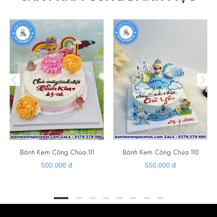
☎ HOTLINE - ZALO - VIBER : 0379 579 486
➡️ Website :
banhkemngonnhat.com
➡️ Gmail :
banhkemhiendai@gmail.com
➡️ Giao hàng tận nơi
➡️ Cảm ơn quý khách đã luôn tin tưởng và ủng hộ ❤️
Bánh Kem Công Chúa 111
Bánh Kem Công Chúa 110
500,000 đ
550,000 đ