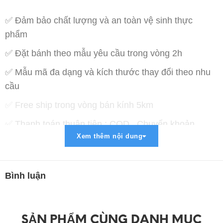
✅ Đảm bảo chất lượng và an toàn vệ sinh thực
phẩm
✅ Đặt bánh theo mẫu yêu cầu trong vòng 2h
✅ Mẫu mã đa dạng và kích thước thay đổi theo nhu
cầu
✅ Free ship trong vòng bán kính 5km
✅ Thanh toán thuận tiện : COD , Chuyển khoản ,
Xem thêm nội dung
Paypal , Momo
➡ Liên Hệ Đặt Hàng :
➖➖➖➖➖➖➖➖➖➖➖➖➖➖➖➖
Bình luận
☎ HOTLINE - ZALO - VIBER : 0379 579 486
Website :
banhkemngonnhat.com
SẢN PHẨM CÙNG DANH MỤC