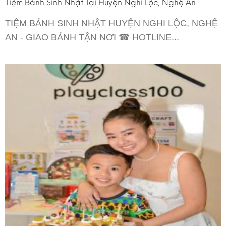
Tiệm Bánh Sinh Nhật Tại Huyện Nghi Lộc, Nghệ An
TIỆM BÁNH SINH NHẬT HUYỆN NGHI LỘC, NGHỆ
AN - GIAO BÁNH TẬN NƠI ☎ HOTLINE...