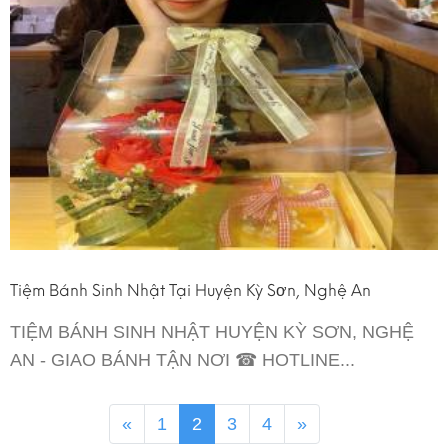
Tiệm Bánh Sinh Nhật Tại Huyện Kỳ Sơn, Nghệ An
TIỆM BÁNH SINH NHẬT HUYỆN KỲ SƠN, NGHỆ
AN - GIAO BÁNH TẬN NƠI ☎ HOTLINE...
«
1
2
3
4
»