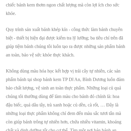
chiếc bánh kem thơm ngon chất lượng mà còn lợi ích cho sức
khỏe.
Quy trình sản xuất bánh khép kín - công thức làm bánh chuyên
biệt - thiết bị hiện đại được kiểm tra lỹ lưỡng; ba tiêu chí trên đã
giúp tiệm bánh chúng tôi luôn tạo ra được những sản phẩm bánh
an toàn, bảo vệ sức khỏe thực khách.
Không dùng màu hóa học kết hợp vị trái cây tự nhiên, các sản
phẩm bánh tại shop bánh kem TP Dĩ An, Bình Dương luôn đảm
bảo chất lượng, vệ sinh an toàn thực phẩm. Những loại củ quả
chúng tôi thường dùng để làm màu cho bánh đó chính là: hoa
đậu biếc, quả dâu tây, trà xanh hoặc củ dền, cà rốt, … Đây là
những loại thực phẩm không chỉ đem đến màu sắc tươi tắn mà
còn giúp bánh trông tự nhiên hơn, chứa nhiều vitamin, khoáng
chất và dinh dưỡng tốt cho cơ thể. Tìm một nơi bán bánh an