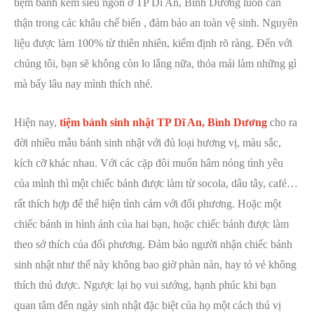
tiệm bánh kem siêu ngon ở TP Dĩ An, Bình Dương luôn cẩn
thận trong các khâu chế biến , đảm bảo an toàn vệ sinh.
Nguyên
liệu được làm 100% từ thiên nhiên, kiểm định rõ ràng. Đến với
chúng tôi, bạn sẽ không còn lo lắng nữa, thỏa mái làm những gì
mà bấy lâu nay mình thích nhé.
Hiện nay,
tiệm bánh sinh nhật TP Dĩ An, Bình Dương
cho ra
đời nhiều mẫu bánh sinh nhật với đủ loại hương vị, màu sắc,
kích cỡ khác nhau. Với các cặp đôi muốn hâm nóng tình yêu
của mình thì một chiếc bánh được làm từ socola, dâu tây, café…
rất thích hợp để thể hiện tình cảm với đối phương. Hoặc một
chiếc bánh in hình ảnh của hai bạn, hoặc chiếc bánh được làm
theo sở thích của đối phương. Đảm bảo người nhận chiếc bánh
sinh nhật như thế này không bao giờ phàn nàn, hay tỏ vẻ không
thích thú được. Ngược lại họ vui sướng, hạnh phúc khi bạn
quan tâm đến ngày sinh nhật đặc biệt của họ một cách thú vị