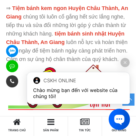
⇒
Tiệm bánh kem ngon Huyện Châu Thành, An
Giang
chúng tôi luôn cố gắng hết sức lắng nghe,
tiếp thu và sửa đổi những lời góp ý chân thành từ
những khách hàng.
tiệm bánh sinh nhật Huyện
Châu Thành, An Giang
luôn nỗ lực và hoàn thiện
từng ngày để tiệm bánh ngày càng phát triển hơn.
Cảm ơn sự ủng hộ chân thành của quý khách.
CSKH ONLINE
Chào mừng bạn đến với website của 
chúng tôi!
0
CẢM ƠN QUÝ KHÁCH HÀNG ĐÃ
TRANG CHỦ
SẢN PHẨM
TIN TỨC
GIỎ HÀNG