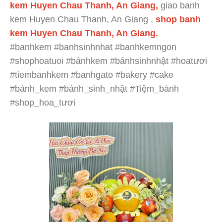
kem Huyen Chau Thanh, An Giang,
giao banh
kem Huyen Chau Thanh, An Giang ,
shop banh
kem Huyen Chau Thanh, An Giang.
#banhkem #banhsinhnhat #banhkemngon
#shophoatuoi #bánhkem #bánhsinhnhật #hoatươi
#tiembanhkem #banhgato #bakery #cake
#bánh_kem #bánh_sinh_nhật #Tiệm_bánh
#shop_hoa_tươi