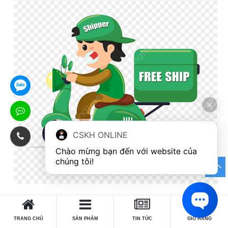
CSKH ONLINE
Chào mừng bạn đến với website của 
chúng tôi!
0
CẢM ƠN QUÝ KHÁCH HÀNG ĐÃ
TRANG CHỦ
SẢN PHẨM
TIN TỨC
GIỎ HÀNG